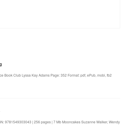
g
 Book Club Lyssa Kay Adams Page: 352 Format: pdf, ePub, mobi, fb2
s
BN: 9781549303043 | 256 pages | 7 Mb Mooncakes Suzanne Walker, Wendy