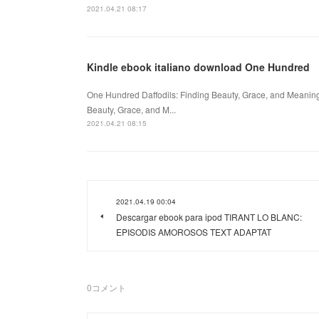
2021.04.21 08:17
Kindle ebook italiano download One Hundred
One Hundred Daffodils: Finding Beauty, Grace, and Meanin
Beauty, Grace, and M...
2021.04.21 08:15
2021.04.19 00:04
Descargar ebook para ipod TIRANT LO BLANC:
EPISODIS AMOROSOS TEXT ADAPTAT
0
コメント