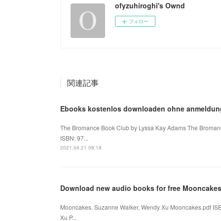
ofyzuhiroghi's Ownd
フォロー
関連記事
Ebooks kostenlos downloaden ohne anmeldun
The Bromance Book Club by Lyssa Kay Adams The Bromance
ISBN: 97...
2021.04.21 08:18
Download new audio books for free Mooncake
Mooncakes. Suzanne Walker, Wendy Xu Mooncakes.pdf IS
Xu P...