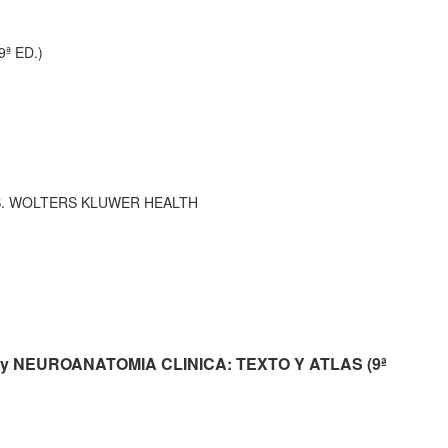
ª ED.)
INS. WOLTERS KLUWER HEALTH
berry NEUROANATOMIA CLINICA: TEXTO Y ATLAS (9ª