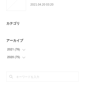
2021.04.20 03:20
カテゴリ
アーカイブ
2021
(
76
)
2020
(
75
(
18
)
)
(
24
)
(
6
)
(
25
)
(
24
)
(
9
)
(
27
)
(
18
)